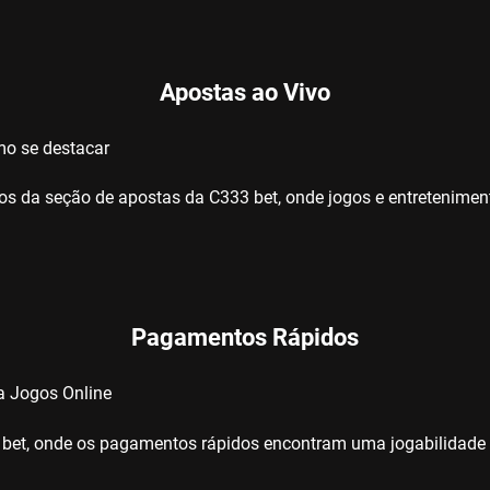
Apostas ao Vivo
mo se destacar
cos da seção de apostas da C333 bet, onde jogos e entretenime
Pagamentos Rápidos
a Jogos Online
3 bet, onde os pagamentos rápidos encontram uma jogabilidade 