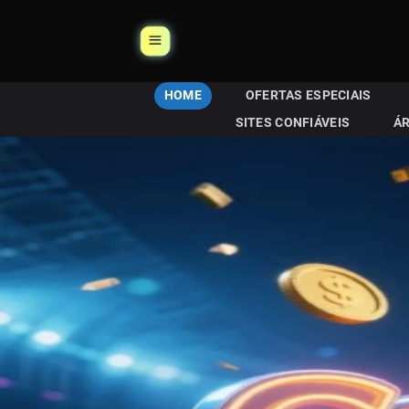
Skip
to
content
HOME
OFERTAS ESPECIAIS
SITES CONFIÁVEIS
ÁR