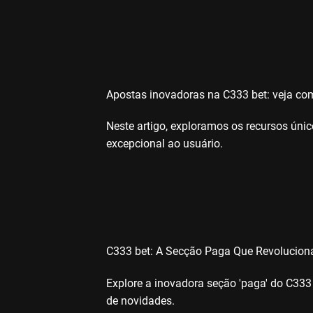
Apostas inovadoras na C333 bet: veja co
Neste artigo, exploramos os recursos úni
excepcional ao usuário.
C333 bet: A Secção Paga Que Revolucion
Explore a inovadora seção 'paga' do C33
de novidades.