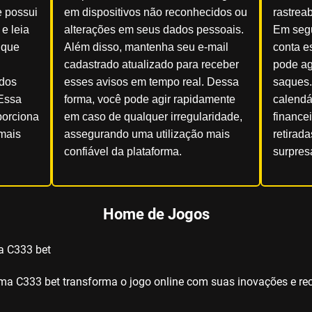
e possui
em dispositivos não reconhecidos ou
rastrea
e leia
alterações em seus dados pessoais.
Em segu
 que
Além disso, mantenha seu e-mail
conta es
cadastrado atualizado para receber
pode ag
ados
esses avisos em tempo real. Dessa
saques.
 Essa
forma, você pode agir rapidamente
calendá
porciona
em caso de qualquer irregularidade,
financei
mais
assegurando uma utilização mais
retirad
confiável da plataforma.
surpres
Home de Jogos
ma C333 bet
rma C333 bet transforma o jogo online com suas inovações e re