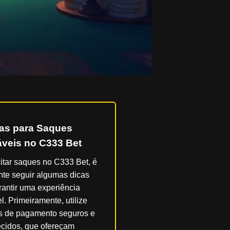
cas para Saques
áveis no C333 Bet
citar saques no C333 Bet, é
nte seguir algumas dicas
rantir uma experiência
l. Primeiramente, utilize
s de pagamento seguros e
cidos, que ofereçam